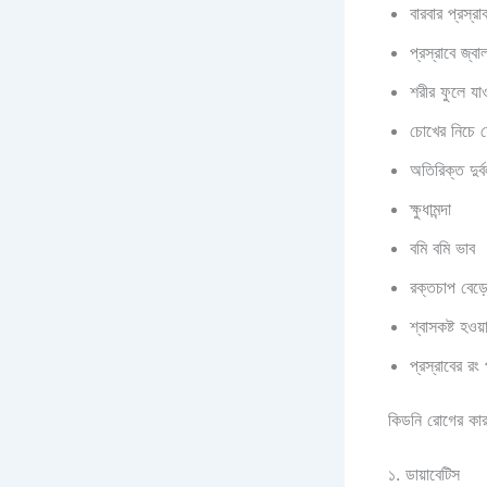
বারবার প্রস্র
প্রস্রাবে জ্বা
শরীর ফুলে যা
চোখের নিচে 
অতিরিক্ত দুর্
ক্ষুধামন্দা
বমি বমি ভাব
রক্তচাপ বেড়ে
শ্বাসকষ্ট হওয়
প্রস্রাবের রং
কিডনি রোগের কা
১. ডায়াবেটিস