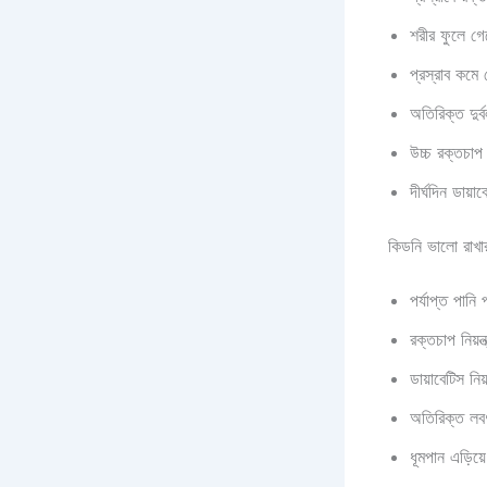
শরীর ফুলে গে
প্রস্রাব কমে
অতিরিক্ত দুর্
উচ্চ রক্তচাপ 
দীর্ঘদিন ডায়া
কিডনি ভালো রাখা
পর্যাপ্ত পানি
রক্তচাপ নিয়ন্ত
ডায়াবেটিস নিয়ন
অতিরিক্ত লব
ধূমপান এড়িয়ে